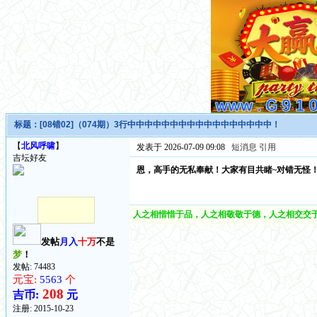
标题：
[08错02]（074期）3行中中中中中中中中中中中中中中中中中！
【
北风呼啸
】
发表于 2026-07-09 09:08
短消息
引用
吉坛好友
恩，高手的无私奉献！大家有目共睹~对错无怪
人之相惜惜于品，人之相敬敬于德，人之相交交于
发帖
月入
十万
不是
梦
！
发帖: 74483
元宝:
5563
个
208
吉币:
元
注册:
2015-10-23