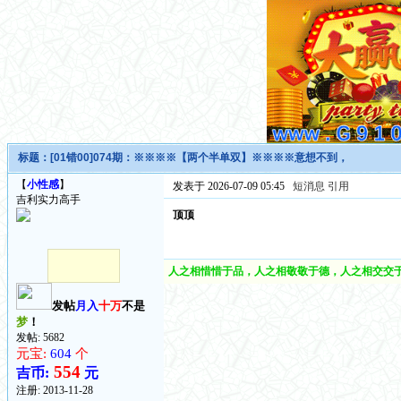
标题：
[01错00]074期：※※※※【两个半单双】※※※※意想不到，
【
小性感
】
发表于 2026-07-09 05:45
短消息
引用
吉利实力高手
顶顶
人之相惜惜于品，人之相敬敬于德，人之相交交于
发帖
月入
十万
不是
梦
！
发帖: 5682
元宝:
604
个
554
吉币:
元
注册:
2013-11-28