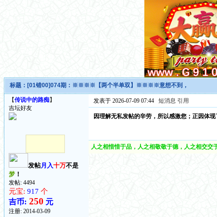
标题：
[01错00]074期：※※※※【两个半单双】※※※※意想不到，
【
传说中的路痴
】
发表于 2026-07-09 07:44
短消息
引用
吉坛好友
因理解无私发帖的辛劳，所以感激您；正因体现
人之相惜惜于品，人之相敬敬于德，人之相交交于
发帖
月入
十万
不是
梦
！
发帖: 4494
元宝:
917
个
250
吉币:
元
注册:
2014-03-09