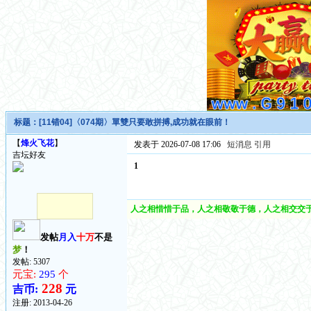
标题：
[11错04]〈074期〉單雙只要敢拼搏,成功就在眼前！
【
烽火飞花
】
发表于 2026-07-08 17:06
短消息
引用
吉坛好友
1
人之相惜惜于品，人之相敬敬于德，人之相交交于
发帖
月入
十万
不是
梦
！
发帖: 5307
元宝:
295
个
228
吉币:
元
注册:
2013-04-26