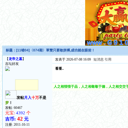
标题：
[11错04]〈074期〉單雙只要敢拼搏,成功就在眼前！
【
龙帝之墓
】
发表于 2026-07-08 16:09
短消息
引用
吉坛好友
看看..
人之相惜惜于品，人之相敬敬于德，人之相交交于
发帖
月入
十万
不是
梦
！
发帖: 60467
元宝:
4392
个
42
吉币:
元
注册:
2011-10-11