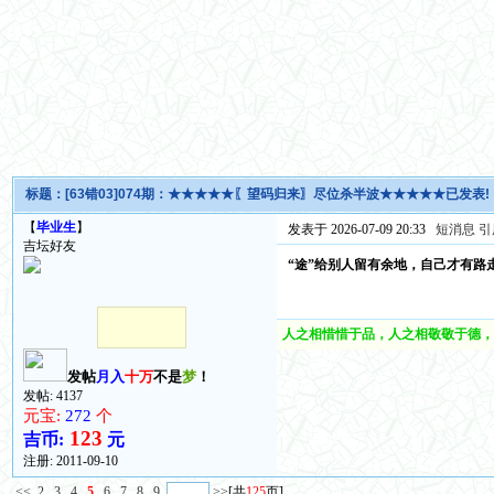
标题：
[63错03]074期：★★★★★〖望码归来〗尽位杀半波★★★★★已发表!
【
毕业生
】
发表于 2026-07-09 20:33
短消息
引
吉坛好友
“途”给别人留有余地，自己才有路
人之相惜惜于品，人之相敬敬于德，
发帖
月入
十万
不是
梦
！
发帖: 4137
元宝:
272
个
123
吉币:
元
注册:
2011-09-10
<<
2
3
4
5
6
7
8
9
>>
[共
125
页]