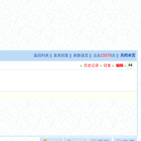
返回列表
||
发表回复
||
刷新该页
|| 点击
15078
次 ||
关闭本页
#4
u
历史记录
u
回复
u
编辑
u