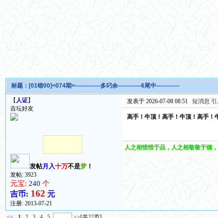
标题：
[01错00]<074期>-------------多叼余------------6尾中------------
【
人证
】
发表于 2026-07-08 08:51
短消息
引
吉坛好友
高手！牛顶！高手！牛顶！高手！
人之相惜惜于品，人之相敬敬于德，
发帖
月入
十万
不是
梦
！
发帖: 3923
元宝:
240
个
162
吉币:
元
注册:
2013-07-21
<<
1
2
3
4
5
>>
[共
22
页]