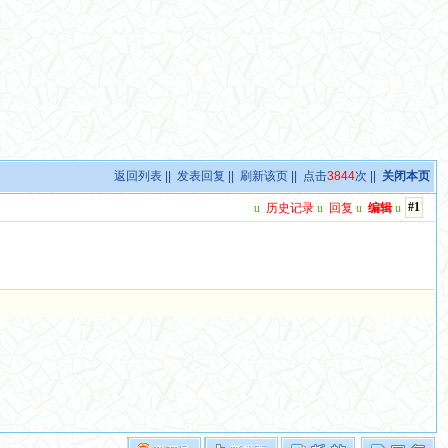
返回列表
||
发表回复
||
刷新该页
|| 点击
3844
次 ||
关闭本页
#1
u
历史记录
u
回复
u
编辑
u