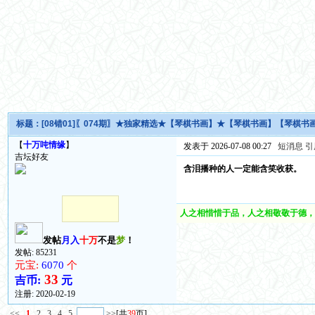
标题：
[08错01]〖074期〗★独家精选★【琴棋书画】★【琴棋书画】【琴棋
【
十万吨情缘
】
发表于 2026-07-08 00:27
短消息
引
吉坛好友
含泪播种的人一定能含笑收获。
人之相惜惜于品，人之相敬敬于德，
发帖
月入
十万
不是
梦
！
发帖: 85231
元宝:
6070
个
33
吉币:
元
注册:
2020-02-19
<<
1
2
3
4
5
>>
[共
39
页]