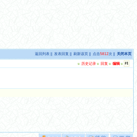
返回列表
||
发表回复
||
刷新该页
|| 点击
5812
次 ||
关闭本页
#1
u
历史记录
u
回复
u
编辑
u