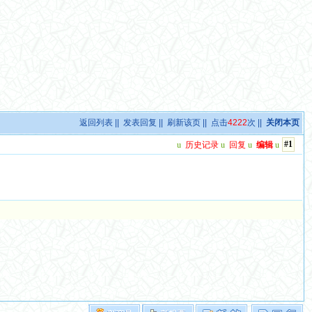
返回列表
||
发表回复
||
刷新该页
|| 点击
4222
次 ||
关闭本页
#1
u
历史记录
u
回复
u
编辑
u