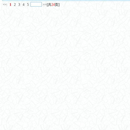
<<
1
2
3
4
5
>>
[共
24
页]