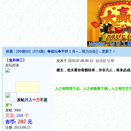
标题：
[00错00]（074期）◆镇坛◆平特 1 肖═→强力出击╬→更新了！
【
鬼斧神工
】
发表于 2026-07-08 00:32
短消息
引用
吉坛好友
楼主，老夫看你骨骼轻奇，并非凡人，将来必成
人之相惜惜于品，人之相敬敬于德，人之相交交于
发帖
月入
十万
不是
梦
！
发帖: 3960
元宝:
268
个
207
吉币:
元
注册:
2013-08-23