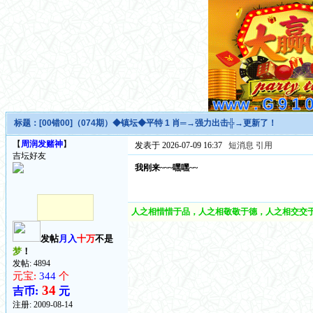
标题：
[00错00]（074期）◆镇坛◆平特 1 肖═→强力出击╬→更新了！
【
周润发赌神
】
发表于 2026-07-09 16:37
短消息
引用
吉坛好友
我刚来~~~嘿嘿~~
人之相惜惜于品，人之相敬敬于德，人之相交交于
发帖
月入
十万
不是
梦
！
发帖: 4894
元宝:
344
个
34
吉币:
元
注册:
2009-08-14