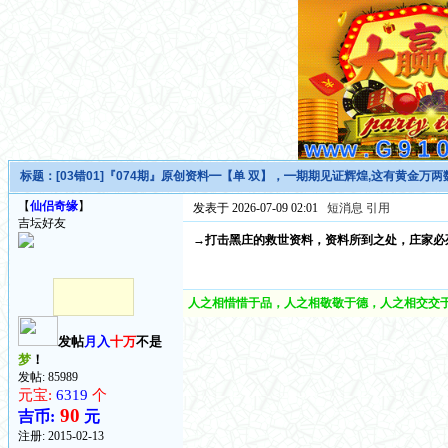
标题：
[03错01]『074期』原创资料━【单 双】，━期期见证辉煌,这有黄金
【
仙侣奇缘
】
发表于 2026-07-09 02:01
短消息
引用
吉坛好友
→打击黑庄的救世资料，资料所到之处，庄家必
人之相惜惜于品，人之相敬敬于德，人之相交交于
发帖
月入
十万
不是
梦
！
发帖: 85989
元宝:
6319
个
90
吉币:
元
注册:
2015-02-13