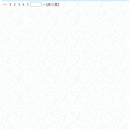
<<
1
2
3
4
5
>>
[共
31
页]