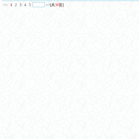
<<
1
2
3
4
5
>>
[共
36
页]