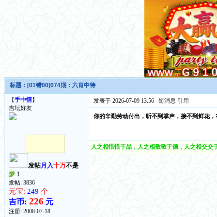
标题：
[01错00]074期：六肖中特
【
手中情
】
发表于 2026-07-09 13:56
短消息
引用
吉坛好友
你的辛勤劳动付出，听不到掌声，接不到鲜花，
人之相惜惜于品，人之相敬敬于德，人之相交交于
发帖
月入
十万
不是
梦
！
发帖: 3836
元宝:
249
个
226
吉币:
元
注册:
2008-07-18