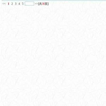
<<
1
2
3
4
5
>>
[共
36
页]