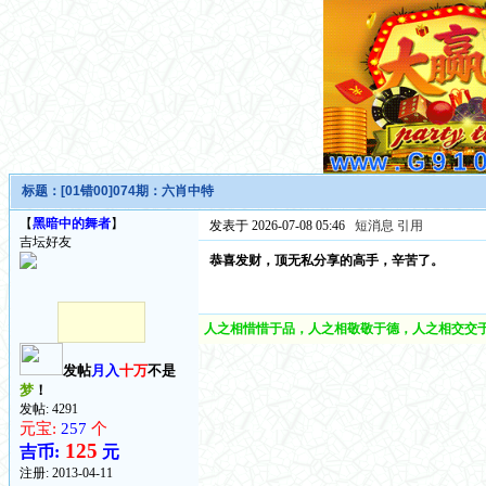
标题：
[01错00]074期：六肖中特
【
黑暗中的舞者
】
发表于 2026-07-08 05:46
短消息
引用
吉坛好友
恭喜发财，顶无私分享的高手，辛苦了。
人之相惜惜于品，人之相敬敬于德，人之相交交于
发帖
月入
十万
不是
梦
！
发帖: 4291
元宝:
257
个
125
吉币:
元
注册:
2013-04-11