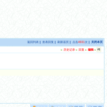
返回列表
||
发表回复
||
刷新该页
|| 点击
4931
次 ||
关闭本页
#1
u
历史记录
u
回复
u
编辑
u