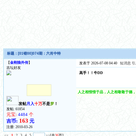
标题：
[01错00]074期：六肖中特
【
金刚狼外传
】
发表于 2026-07-08 04:40
短消息
引
吉坛好友
高手！！牛DD
人之相惜惜于品，人之相敬敬于德，
发帖
月入
十万
不是
梦
！
发帖: 61854
元宝:
4484
个
163
吉币:
元
注册:
2010-03-26
<<
1
2
3
4
5
>>
[共
36
页]