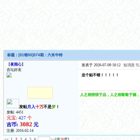
标题：
[01错00]074期：六肖中特
【
夜雨心
】
发表于 2026-07-09 18:12
短消息
引
吉坛好友
这个贴不错！！！！！
人之相惜惜于品，人之相敬敬于德，
发帖
月入
十万
不是
梦
！
发帖: 4451
元宝:
427
个
3082
吉币:
元
注册:
2016-02-14
<<
1
2
3
4
5
6
>>
[共
36
页]