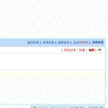
返回列表
||
发表回复
||
刷新该页
|| 点击
4928
次 ||
关闭本页
#1
u
历史记录
u
回复
u
编辑
u