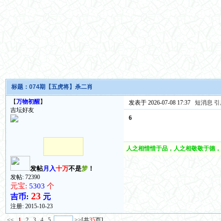
标题：
074期【五虎将】杀二肖
【
万物初醒
】
发表于 2026-07-08 17:37
短消息
引
吉坛好友
6
人之相惜惜于品，人之相敬敬于德，
发帖
月入
十万
不是
梦
！
发帖: 72390
元宝:
5303
个
23
吉币:
元
注册:
2015-10-23
<<
1
2
3
4
5
>>
[共
35
页]