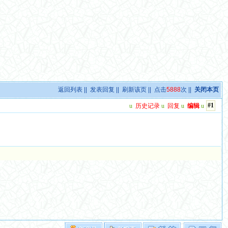
返回列表
||
发表回复
||
刷新该页
|| 点击
5888
次 ||
关闭本页
#1
u
历史记录
u
回复
u
编辑
u