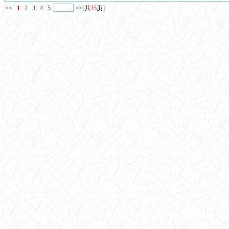
<<
1
2
3
4
5
>>
[共
35
页]