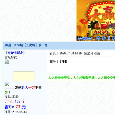
标题：
074期【五虎将】杀二肖
【
有梦有朋友
】
发表于 2026-07-08 14:29
短消息
引用
吉坛好友
高手！！牛D
人之相惜惜于品，人之相敬敬于德，人之相交交于
发帖
月入
十万
不是
梦
！
发帖: 5050
元宝:
459
个
73
吉币:
元
注册:
2015-05-14