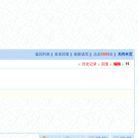
返回列表
||
发表回复
||
刷新该页
|| 点击
5889
次 ||
关闭本页
#1
u
历史记录
u
回复
u
编辑
u