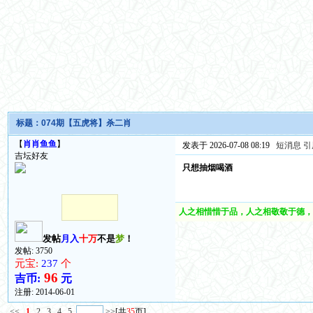
标题：
074期【五虎将】杀二肖
【
肖肖鱼鱼
】
发表于 2026-07-08 08:19
短消息
引
吉坛好友
只想抽烟喝酒
人之相惜惜于品，人之相敬敬于德，
发帖
月入
十万
不是
梦
！
发帖: 3750
元宝:
237
个
96
吉币:
元
注册:
2014-06-01
<<
1
2
3
4
5
>>
[共
35
页]