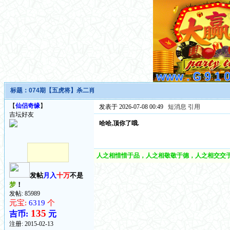
标题：
074期【五虎将】杀二肖
【
仙侣奇缘
】
发表于 2026-07-08 00:49
短消息
引用
吉坛好友
哈哈,顶你了哦.
人之相惜惜于品，人之相敬敬于德，人之相交交于
发帖
月入
十万
不是
梦
！
发帖: 85989
元宝:
6319
个
135
吉币:
元
注册:
2015-02-13