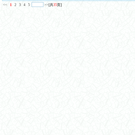
<<
1
2
3
4
5
>>
[共
35
页]