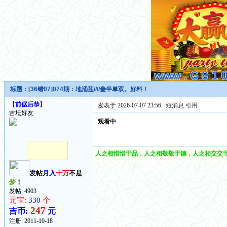
标题：
[36错07]074期：地涌莲////叁半单双。好料！
【
前倨后恭
】
发表于 2026-07-07 23:56
短消息
引用
吉坛好友
观看中
人之相惜惜于品，人之相敬敬于德，人之相交交于
发帖
月入
十万
不是
梦
！
发帖: 4903
元宝:
330
个
247
吉币:
元
注册:
2011-10-18