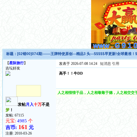
标题：
[02错00]074期:------王牌特使原创---精品3 头---$$$$$早更新!全球最准！$
【
星际旅行
】
发表于 2026-07-08 14:24
短消息
引用
吉坛好友
高手！！牛DD
人之相惜惜于品，人之相敬敬于德，人之相交交于
发帖
月入
十万
不是
梦
！
发帖: 67115
元宝:
4985
个
161
吉币:
元
注册:
2010-03-26