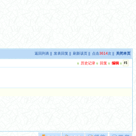
返回列表
||
发表回复
||
刷新该页
|| 点击
3614
次 ||
关闭本页
#1
u
历史记录
u
回复
u
编辑
u