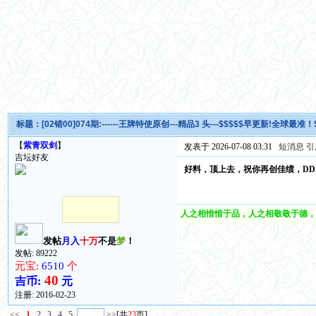
标题：
[02错00]074期:------王牌特使原创---精品3 头---$$$$$早更新!全球最准！
【
紫青双剑
】
发表于 2026-07-08 03:31
短消息
引
吉坛好友
好料，顶上去，祝你再创佳绩，DD
人之相惜惜于品，人之相敬敬于德，
发帖
月入
十万
不是
梦
！
发帖: 89222
元宝:
6510
个
40
吉币:
元
注册:
2016-02-23
<<
1
2
3
4
5
>>
[共
23
页]