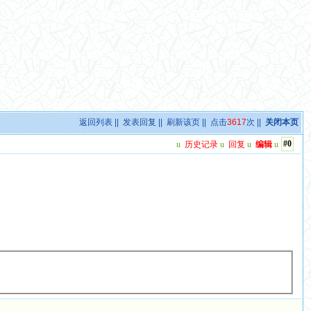
返回列表
||
发表回复
||
刷新该页
|| 点击
3617
次 ||
关闭本页
#0
u
历史记录
u
回复
u
编辑
u