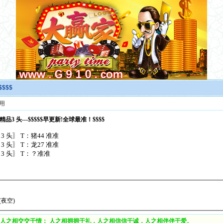
$$$$
用
---精品3 头---$$$$$早更新!全球最准！$$$$
3 头〗 T：猪44 准准
3 头〗 T：龙27 准准
3 头〗 T：？准准
(夜空)
人之相交交于情； 人之相拥拥于礼，人之相信信于诚，人之相伴伴于爱。