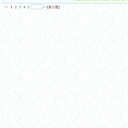
<<
1
2
3
4
5
>>
[共
23
页]