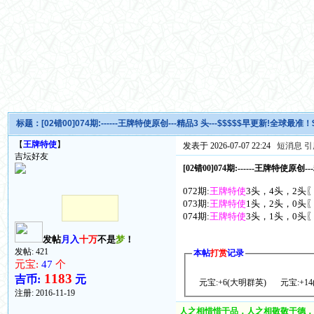
标题：
[02错00]074期:------王牌特使原创---精品3 头---$$$$$早更新!全球最准！
【
王牌特使
】
发表于 2026-07-07 22:24
短消息
引
吉坛好友
[02错00]074期:------王牌特使原创
072期:
王牌特使
3头，4头，2头〖
073期:
王牌特使
1头，2头，0头〖
074期:
王牌特使
3头，1头，0头〖
发帖
月入
十万
不是
梦
！
发帖: 421
本帖
打赏
记录
元宝:
47
个
1183
吉币:
元
元宝:+6(大明群英)
元宝:+14
注册:
2016-11-19
人之相惜惜于品，人之相敬敬于德，