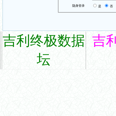
隐身登录
是
否
吉利终极数据
吉
坛