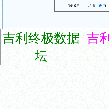
隐身登录
是
否
吉利终极数据
吉
坛