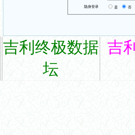
隐身登录
是
否
吉利终极数据
吉
坛