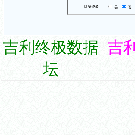
隐身登录
是
否
吉利终极数据
吉
坛