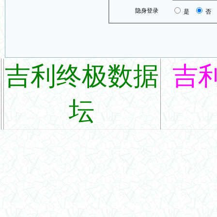
隐身登录
是
否
吉利终极数据
吉
坛