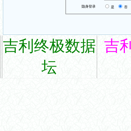
隐身登录
是
否
吉利终极数据
吉
坛