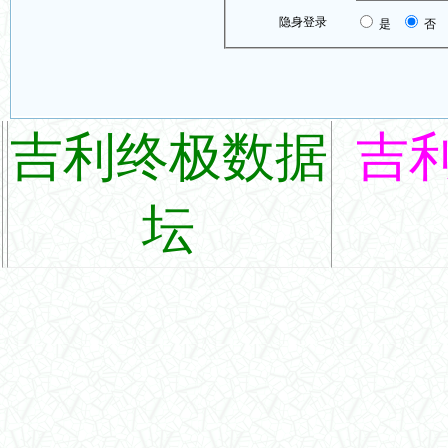
隐身登录
是
否
吉利终极数据
吉
坛