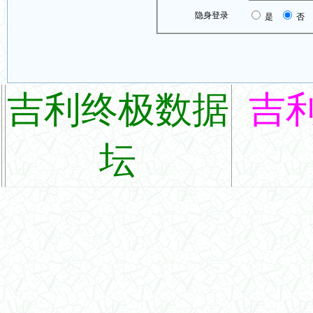
隐身登录
是
否
吉利终极数据
吉
坛