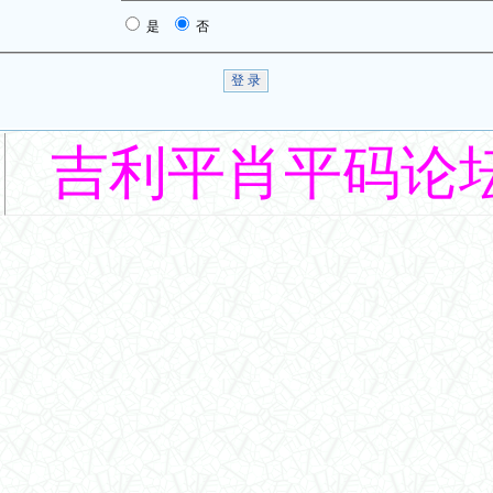
是
否
吉利平肖平码论