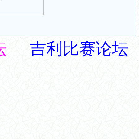
坛
吉利比赛论坛