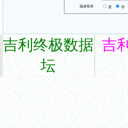
隐身登录
是
否
吉利终极数据
吉
坛