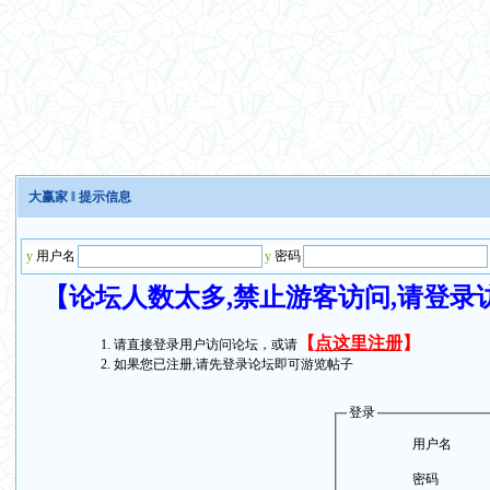
大赢家
‖ 提示信息
【论坛人数太多,禁止游客访问,请登
【
点这里注册
】
请直接登录用户访问论坛，或请
如果您已注册,请先登录论坛即可游览帖子
登录
用户名
密码