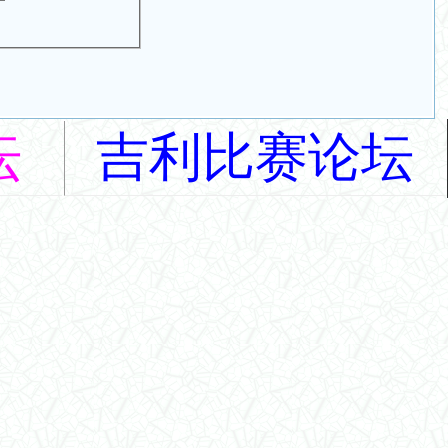
坛
吉利比赛论坛