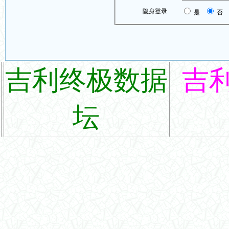
隐身登录
是
否
吉利终极数据
吉
坛