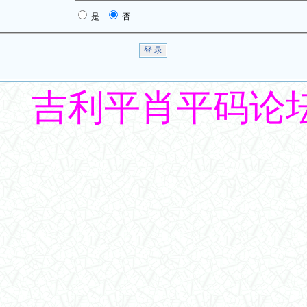
是
否
吉利平肖平码论