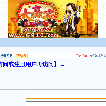
录访问或注册用户再访问】→