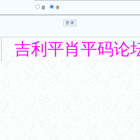
是
否
吉利平肖平码论