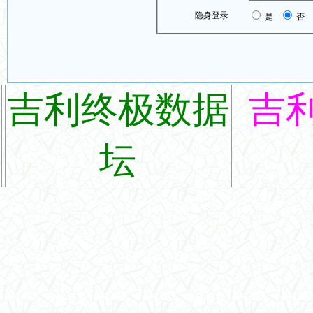
隐身登录
是
否
吉利终极数据
吉
坛