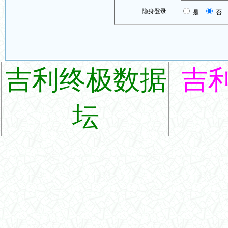
隐身登录
是
否
吉利终极数据
吉
坛