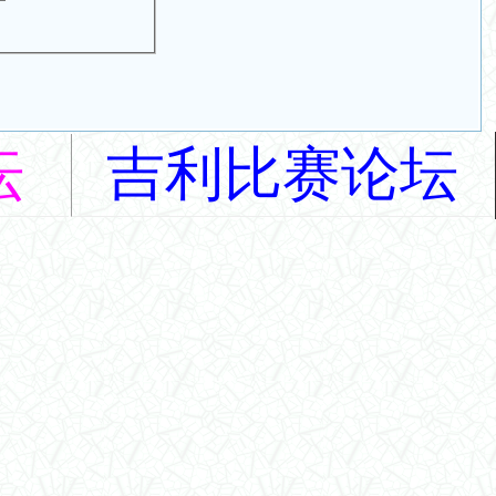
坛
吉利比赛论坛