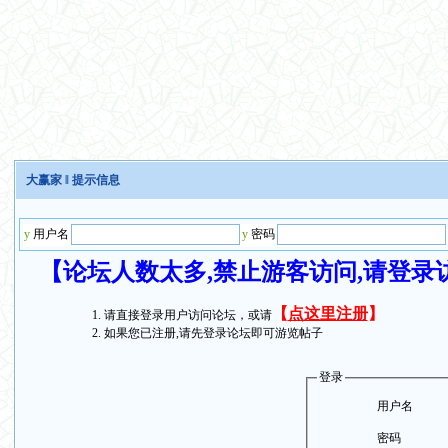
大赢家
‖ 提示信息
【论坛人数太多,禁止游客访问,请登
【
点这里注册
】
请直接登录用户访问论坛，或请
如果您已注册,请先登录论坛即可游览帖子
登录
用户名
密码