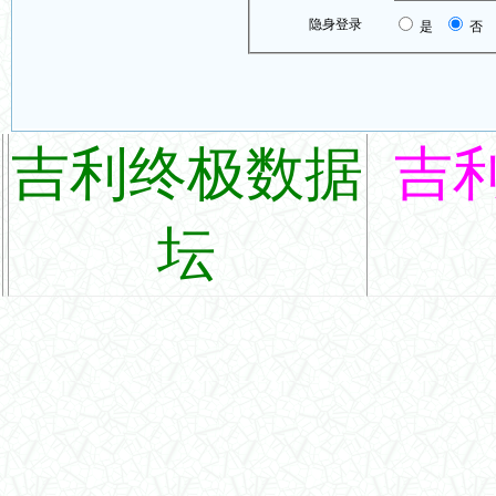
隐身登录
是
否
吉利终极数据
吉
坛