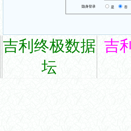
隐身登录
是
否
吉利终极数据
吉
坛