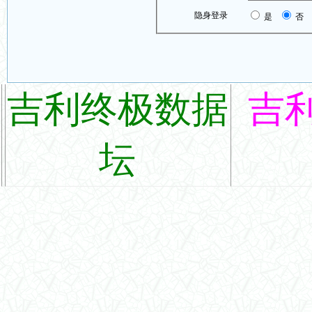
隐身登录
是
否
吉利终极数据
吉
坛