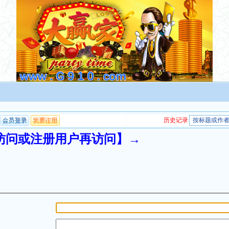
录访问或注册用户再访问】→