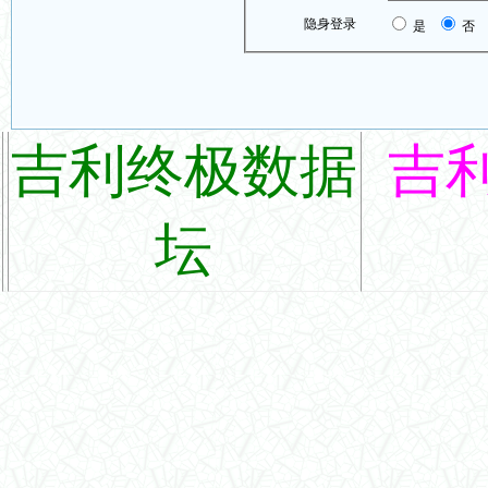
隐身登录
是
否
吉利终极数据
吉
坛