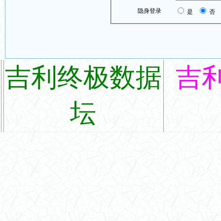
隐身登录
是
否
吉利终极数据
吉
坛