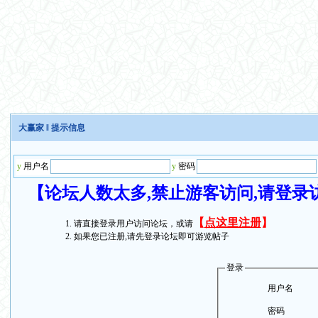
大赢家
‖ 提示信息
【论坛人数太多,禁止游客访问,请登
【
点这里注册
】
请直接登录用户访问论坛，或请
如果您已注册,请先登录论坛即可游览帖子
登录
用户名
密码