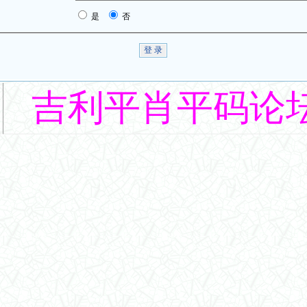
是
否
吉利平肖平码论