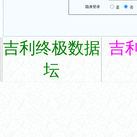
隐身登录
是
否
吉利终极数据
吉
坛