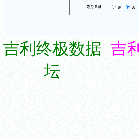
隐身登录
是
否
吉利终极数据
吉
坛